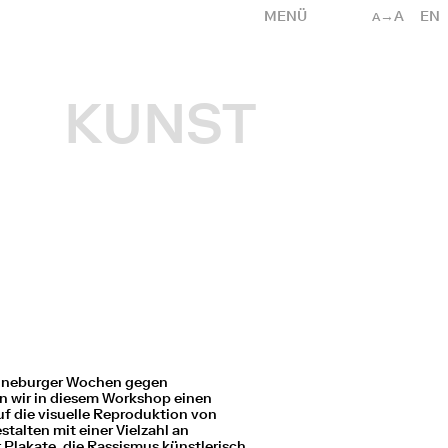
MENÜ
→A
EN
A
KUNST
Lüneburger Wochen gegen
n wir in diesem Workshop einen
auf die visuelle Reproduktion von
talten mit einer Vielzahl an
r Plakate, die Rassismus künstlerisch