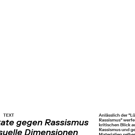
TEXT
Anlässlich der "
kate gegen Rassismus
Rassismus" werfe
kritischen Blick 
Rassismus und ges
isuelle Dimensionen
Materialien selbe