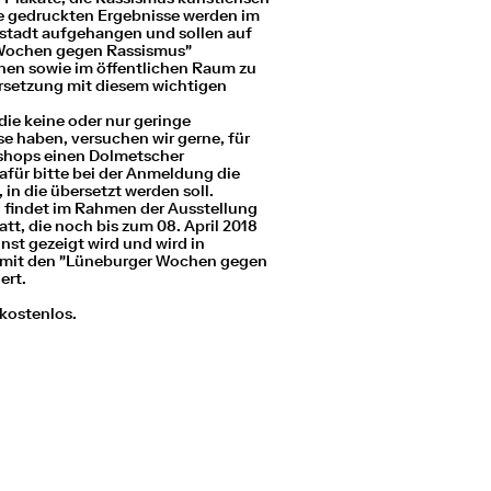
ie gedruckten Ergebnisse werden im
nstadt aufgehangen und sollen auf
 Wochen gegen Rassismus"
en sowie im öffentlichen Raum zu
rsetzung mit diesem wichtigen
 die keine oder nur geringe
e haben, versuchen wir gerne, für
kshops einen Dolmetscher
Dafür bitte bei der Anmeldung die
in die übersetzt werden soll.
g findet im Rahmen der Ausstellung
tt, die noch bis zum 08. April 2018
unst gezeigt wird und wird in
mit den "Lüneburger Wochen gegen
ert.
 kostenlos.