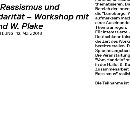
thematisieren. D
 Rassismus und
Bereich der Inne
FÜR
die "Lüneburger
darität – Workshop mit
aufmerksam mach
einer Auseinande
nd W. Plake
Thema anregen.
Für Interessierte,
TTLUNG
12. März 2018
Deutschkenntniss
die Zeit des Wor
bereitzustellen. 
Sprache angeben, 
Die Veranstaltun
"Vom Handeln" sta
in der Halle für K
Zusammenarbeit 
Rassismus" realisi
Die Teilnahme ist