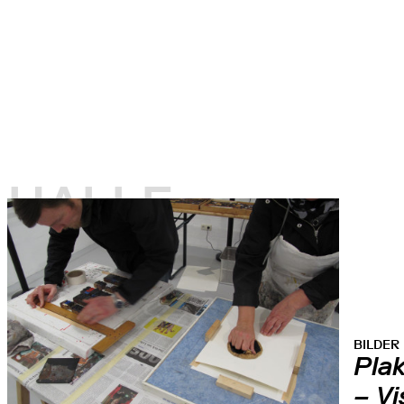
HALLE
BILDER
Pla
– V