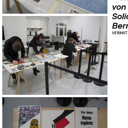
von
Soli
Ber
VERMI