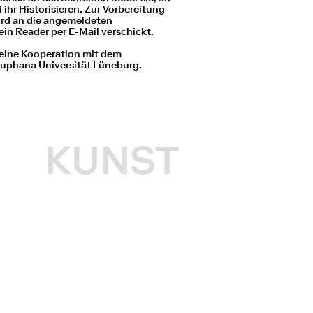
 ihr Historisieren. Zur Vorbereitung
rd an die angemeldeten
in Reader per E-Mail verschickt.
 eine Kooperation mit dem
uphana Universität Lüneburg.
KUNST