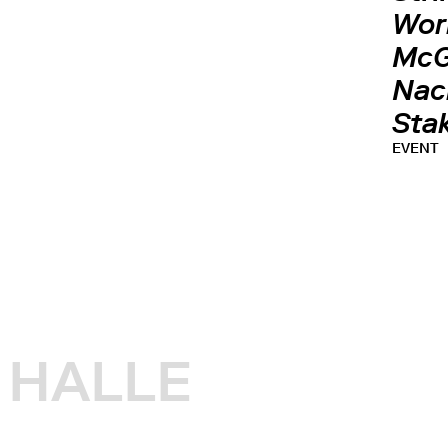
Wor
McG
Nach
Sta
EVENT
HALLE