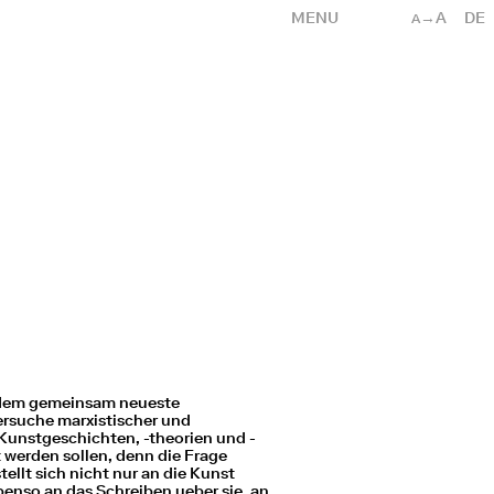
MENU
→A
DE
A
 dem gemeinsam neueste
ersuche marxistischer und
 Kunstgeschichten, -theorien und -
t werden sollen, denn die Frage
ellt sich nicht nur an die Kunst
benso an das Schreiben ueber sie, an