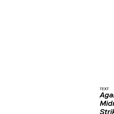
TEXT
Agai
Mid
Str