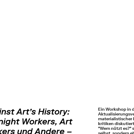
nst Art’s History:
Ein Workshop in
Aktualisierungsv
materialistischer
night Workers, Art
kritiken diskutier
"Wem nützt es?" st
ikers und Andere –
selbst, sondern e