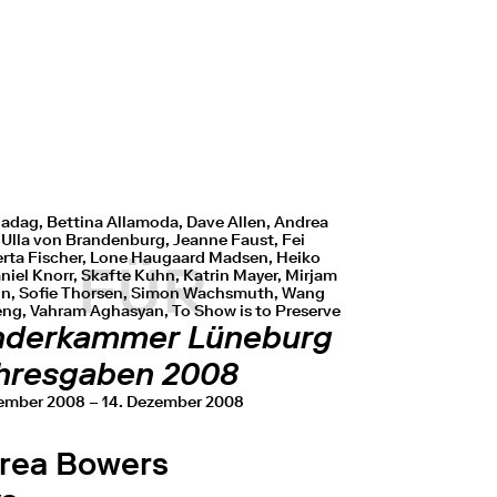
ladag, Bettina Allamoda, Dave Allen, Andrea
 Ulla von Brandenburg, Jeanne Faust, Fei
erta Fischer, Lone Haugaard Madsen, Heiko
FÜR
niel Knorr, Skafte Kuhn, Katrin Mayer, Mirjam
, Sofie Thorsen, Simon Wachsmuth, Wang
ng, Vahram Aghasyan, To Show is to Preserve
derkammer Lüneburg
ahresgaben 2008
ember 2008 – 14. Dezember 2008
rea Bowers