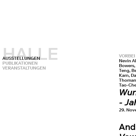
HALLE
VORBEI
AUSSTELLUNGEN
Nevin A
PUBLIKATIONEN
Bowers,
VERANSTALTUNGEN
Teng, B
Karn, Da
Thomann
Tao-Che
Wun
- J
29. Nov
And