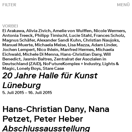
FILTER
MENÜ
VORBEI
Ei Arakawa, Alivia Zivich, Amelie von Wulffen, Nicole Wermers,
Antonia Treeck, Philipp Timischl, Lucie Stahl, Frances Scholz,
Magnus Schäfer, Alexander Sandi Kuhn, Christian Naujoks,
Manuel Muerte, Michaela Meise, Lisa Mazza, Adam Linder,
Jochen Lempert, Nico Ihlein, Manfred Hermes, Michaela
Eichwald, Michele Di Menna, Hans-Christian Dany, Will
Benedict, Jasmin Baltres, Zentralrat der Asozialen in
Deutschland (ZAiD), NoFutureKomplex + Industry, Lights &
Magic, Lonely Boys, Stare Case
20 Jahre Halle für Kunst
Lüneburg
5. Juli 2015 – 16. Juli 2015
Hans-Christian Dany, Nana
Petzet, Peter Heber
Abschlussausstellung