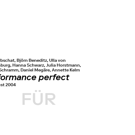
bschat, Björn Beneditz, Ulla von
burg, Hanna Schwarz, Julia Horstmann,
chramm, Daniel Megäre, Annette Kelm
formance perfect
ust 2004
FÜR