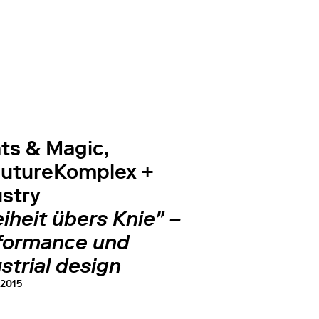
ts & Magic,
utureKomplex +
ustry
eiheit übers Knie" –
formance und
strial design
 2015