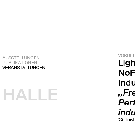
VORBEI
AUSSTELLUNGEN
Ligh
PUBLIKATIONEN
VERANSTALTUNGEN
NoF
Ind
HALLE
‚‚Fr
Per
indu
29. Juni