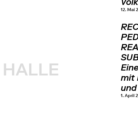
Volk
12. Mai 
REC
PED
REA
SUB
HALLE
Ein
mit
und
1. April 