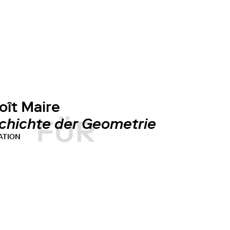
oît Maire
FÜR
chichte der Geometrie
ATION