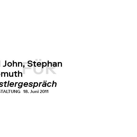
FÜR
l John, Stephan
lemuth
stlergespräch
STALTUNG
18. Juni 2011