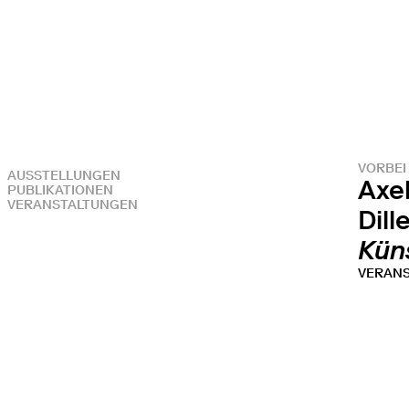
VORBEI
AUSSTELLUNGEN
Axe
PUBLIKATIONEN
VERANSTALTUNGEN
Dil
Kün
VERAN