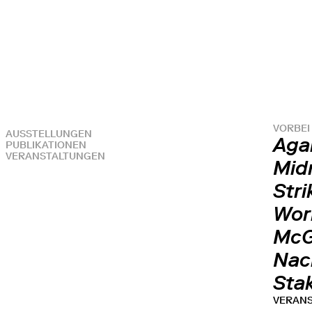
VORBEI
AUSSTELLUNGEN
Agai
PUBLIKATIONEN
VERANSTALTUNGEN
Mid
Str
Wor
McG
Nach
Sta
VERAN