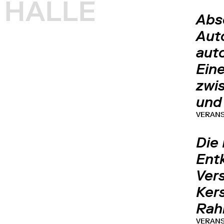
HALLE
Abs
Aut
aut
Ein
zwi
und
VERAN
Die
Ent
Ver
Ker
Rah
VERAN