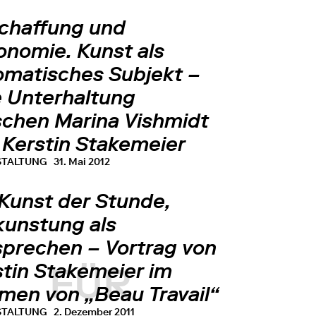
chaffung und
onomie. Kunst als
omatisches Subjekt –
e Unterhaltung
schen Marina Vishmidt
 Kerstin Stakemeier
STALTUNG
31. Mai 2012
 Kunst der Stunde,
kunstung als
sprechen – Vortrag von
stin Stakemeier im
FÜR
men von „Beau Travail“
STALTUNG
2. Dezember 2011