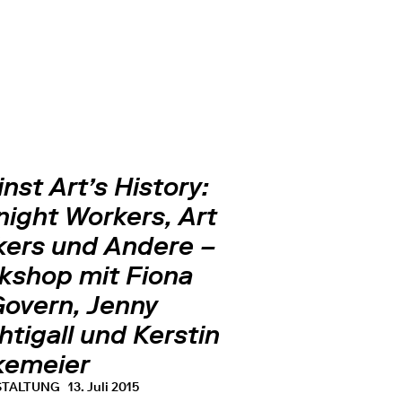
nst Art’s History:
night Workers, Art
ikers und Andere –
kshop mit Fiona
overn, Jenny
tigall und Kerstin
kemeier
STALTUNG
13. Juli 2015