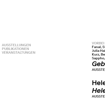
VORBEI
AUSSTELLUNGEN
Fanal, S
PUBLIKATIONEN
Julia Ha
VERANSTALTUNGEN
Kurz, B
Sappho,
Geb
AUSST
Hel
Hel
AUSST