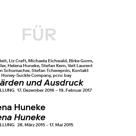
FÜR
teit, Liz Craft, Michaela Eichwald, Birke Gorm,
ller, Helena Huneke, Stefan Kern, Veit Laurent
en Schumacher, Stefan Tcherepnin, Kontakt
 Honey-Suckle Company, pcnc bay
ärden und Ausdruck
ELLUNG
17. Dezember 2016 – 19. Februar 2017
ena Huneke
ena Huneke
ELLUNG
28. März 2015 – 17. Mai 2015