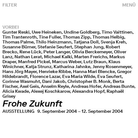
FILTER
MENÜ
VORBEI
Gunter Reski, Uwe Heineken, Undine Goldberg, Timo Vaittinen,
Tim Trantenroth, Tine Fuller, Thomas Zipp, Thomas Helbig,
Thomas Palme, Thilo Heinzmann, Tatjana Doll, Svenja Kreh,
Susanne Bürner, Stefanie Seufert, Stephan Jung, Robert
Brecko, Rene Lück, Peter Langer, Olivia Berckemeyer, Oliver
Lanz, Nathan Lerat, Michael Kalki, Marten Frerichs, Markus
Draper, Manfred Pickel, Marcus Weber, Lutz Braun, Klaus
Winichner, Katja Strunz, Katharina Jahnke, Jenny Rosenmeyer,
Hans Jörg Mayer, Henrieke Ribbe, Hanna Mari Blencke, Gregor
Hildebrandt, Florence Lazar, Eva Maria Wilde, Eva Seufert,
Corinne Wasmuht, Dani Jakob, Christopher B. Monk, Berta
Fischer, Axel Geis, Anselm Reyle, Andreas Hofer, Andreas Bunte,
Alicia Kwade, Alexej Koschkarow, Alexandra Hopf, Raphaël
Grisey
Frohe Zukunft
AUSSTELLUNG
9. September 2004 – 12. September 2004