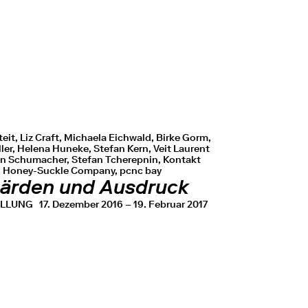
teit, Liz Craft, Michaela Eichwald, Birke Gorm,
ller, Helena Huneke, Stefan Kern, Veit Laurent
en Schumacher, Stefan Tcherepnin, Kontakt
 Honey-Suckle Company, pcnc bay
ärden und Ausdruck
ELLUNG
17. Dezember 2016 – 19. Februar 2017