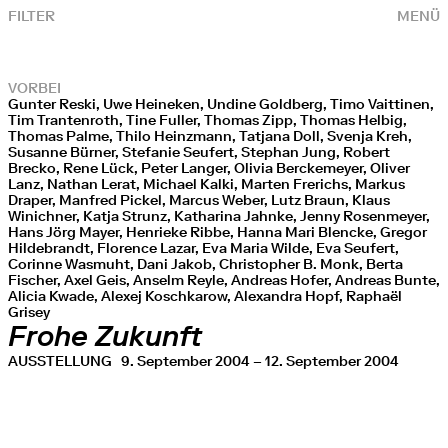
FILTER
MENÜ
VORBEI
Gunter Reski, Uwe Heineken, Undine Goldberg, Timo Vaittinen,
Tim Trantenroth, Tine Fuller, Thomas Zipp, Thomas Helbig,
Thomas Palme, Thilo Heinzmann, Tatjana Doll, Svenja Kreh,
Susanne Bürner, Stefanie Seufert, Stephan Jung, Robert
Brecko, Rene Lück, Peter Langer, Olivia Berckemeyer, Oliver
Lanz, Nathan Lerat, Michael Kalki, Marten Frerichs, Markus
Draper, Manfred Pickel, Marcus Weber, Lutz Braun, Klaus
Winichner, Katja Strunz, Katharina Jahnke, Jenny Rosenmeyer,
Hans Jörg Mayer, Henrieke Ribbe, Hanna Mari Blencke, Gregor
Hildebrandt, Florence Lazar, Eva Maria Wilde, Eva Seufert,
Corinne Wasmuht, Dani Jakob, Christopher B. Monk, Berta
Fischer, Axel Geis, Anselm Reyle, Andreas Hofer, Andreas Bunte,
Alicia Kwade, Alexej Koschkarow, Alexandra Hopf, Raphaël
Grisey
Frohe Zukunft
AUSSTELLUNG
9. September 2004 – 12. September 2004