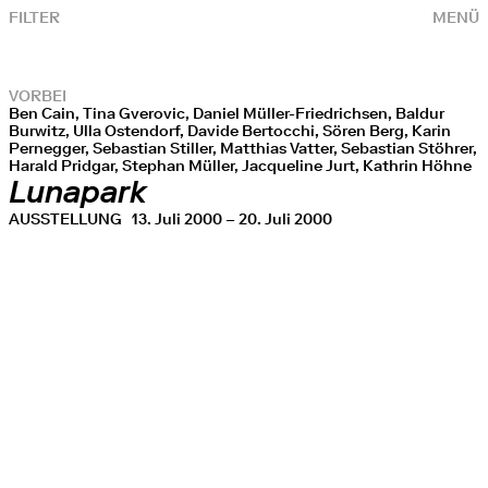
FILTER
MENÜ
VORBEI
Ben Cain, Tina Gverovic, Daniel Müller-Friedrichsen, Baldur
Burwitz, Ulla Ostendorf, Davide Bertocchi, Sören Berg, Karin
Pernegger, Sebastian Stiller, Matthias Vatter, Sebastian Stöhrer,
Harald Pridgar, Stephan Müller, Jacqueline Jurt, Kathrin Höhne
Lunapark
AUSSTELLUNG
13. Juli 2000 – 20. Juli 2000