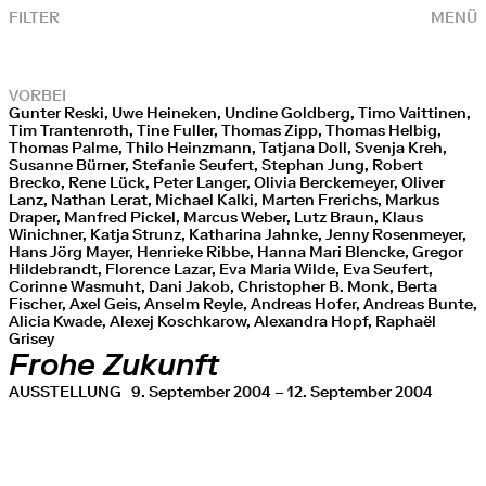
FILTER
MENÜ
VORBEI
Gunter Reski, Uwe Heineken, Undine Goldberg, Timo Vaittinen,
Tim Trantenroth, Tine Fuller, Thomas Zipp, Thomas Helbig,
Thomas Palme, Thilo Heinzmann, Tatjana Doll, Svenja Kreh,
Susanne Bürner, Stefanie Seufert, Stephan Jung, Robert
Brecko, Rene Lück, Peter Langer, Olivia Berckemeyer, Oliver
Lanz, Nathan Lerat, Michael Kalki, Marten Frerichs, Markus
Draper, Manfred Pickel, Marcus Weber, Lutz Braun, Klaus
Winichner, Katja Strunz, Katharina Jahnke, Jenny Rosenmeyer,
Hans Jörg Mayer, Henrieke Ribbe, Hanna Mari Blencke, Gregor
Hildebrandt, Florence Lazar, Eva Maria Wilde, Eva Seufert,
Corinne Wasmuht, Dani Jakob, Christopher B. Monk, Berta
Fischer, Axel Geis, Anselm Reyle, Andreas Hofer, Andreas Bunte,
Alicia Kwade, Alexej Koschkarow, Alexandra Hopf, Raphaël
Grisey
Frohe Zukunft
AUSSTELLUNG
9. September 2004 – 12. September 2004