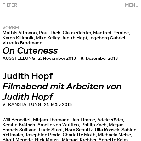
FILTER
MENÜ
VORBEI
Mathis Altmann, Paul Thek, Claus Richter, Manfred Pernice,
Karen Kilimnik, Mike Kelley, Judith Hopf, Ingeborg Gabriel,
Vittorio Brodmann
On Cuteness
AUSSTELLUNG
2. November 2013 – 8. Dezember 2013
Judith Hopf
Filmabend mit Arbeiten von
Judith Hopf
VERANSTALTUNG
21. März 2013
Will Benedict, Mirjam Thomann, Jan Timme, Adele Röder,
Kerstin Brätsch, Amelie von Wulffen, Phillip Zach, Megan
Francis Sullivan, Lucie Stahl, Nora Schultz, Ulla Rossek, Sabine
Reitmaier, Josephine Pryde, Charlotte Moth, Michaela Meise,
Birgit Megerle, Nick Mauss, Michael Krebber, Annette Kelm,