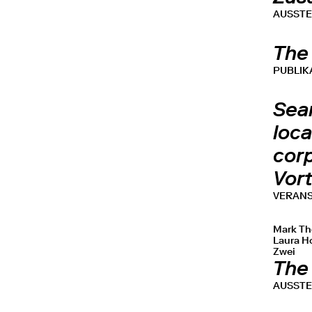
AUSST
The
PUBLIK
Sea
loca
corp
Vor
VERAN
Mark The
Laura Ho
Zwei
The
AUSST