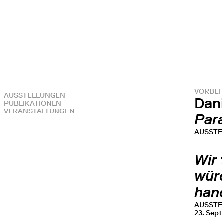
VORBEI
AUSSTELLUNGEN
Dan
PUBLIKATIONEN
VERANSTALTUNGEN
Par
AUSST
Wir 
wür
han
AUSST
23. Sep