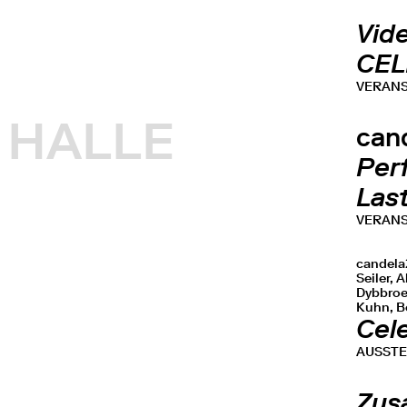
Vid
CEL
VERAN
HALLE
can
Per
Las
VERAN
candela2
Seiler, 
Dybbroe 
Kuhn, Be
Cel
AUSST
Zus