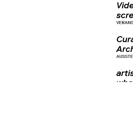
Vide
scr
VERAN
Cur
Arc
AUSST
arti
who 
VERAN