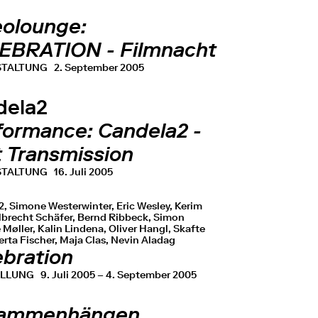
eolounge:
EBRATION - Filmnacht
STALTUNG
2. September 2005
dela2
formance: Candela2 -
t Transmission
STALTUNG
16. Juli 2005
, Simone Westerwinter, Eric Wesley, Kerim
Albrecht Schäfer, Bernd Ribbeck, Simon
Møller, Kalin Lindena, Oliver Hangl, Skafte
rta Fischer, Maja Clas, Nevin Aladag
ebration
ELLUNG
9. Juli 2005 – 4. September 2005
ammenhängen