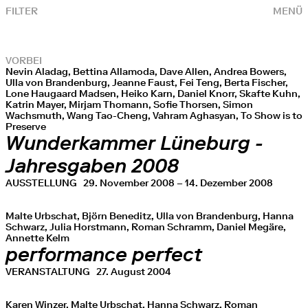
FILTER
MENÜ
VORBEI
Nevin Aladag, Bettina Allamoda, Dave Allen, Andrea Bowers,
Ulla von Brandenburg, Jeanne Faust, Fei Teng, Berta Fischer,
Lone Haugaard Madsen, Heiko Karn, Daniel Knorr, Skafte Kuhn,
Katrin Mayer, Mirjam Thomann, Sofie Thorsen, Simon
Wachsmuth, Wang Tao-Cheng, Vahram Aghasyan, To Show is to
Preserve
Wunderkammer Lüneburg -
Jahresgaben 2008
AUSSTELLUNG
29. November 2008 – 14. Dezember 2008
Malte Urbschat, Björn Beneditz, Ulla von Brandenburg, Hanna
Schwarz, Julia Horstmann, Roman Schramm, Daniel Megäre,
Annette Kelm
performance perfect
VERANSTALTUNG
27. August 2004
Karen Winzer, Malte Urbschat, Hanna Schwarz, Roman