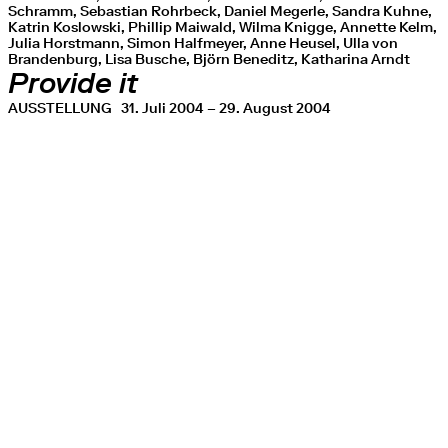
Schramm, Sebastian Rohrbeck, Daniel Megerle, Sandra Kuhne,
Katrin Koslowski, Phillip Maiwald, Wilma Knigge, Annette Kelm,
Julia Horstmann, Simon Halfmeyer, Anne Heusel, Ulla von
Brandenburg, Lisa Busche, Björn Beneditz, Katharina Arndt
Provide it
AUSSTELLUNG
31. Juli 2004 – 29. August 2004