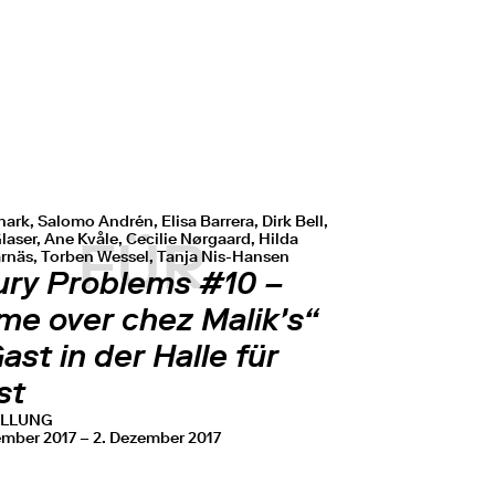
ark, Salomo Andrén, Elisa Barrera, Dirk Bell,
aser, Ane Kvåle, Cecilie Nørgaard, Hilda
FÜR
näs, Torben Wessel, Tanja Nis-Hansen
ury Problems #10 –
me over chez Malik's“
ast in der Halle für
st
ELLUNG
ember 2017 – 2. Dezember 2017