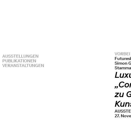
VORBEI
AUSSTELLUNGEN
Futuresh
PUBLIKATIONEN
Simon Gl
VERANSTALTUNGEN
Stammar
Lux
„Co
zu G
Kun
AUSST
27. Nov